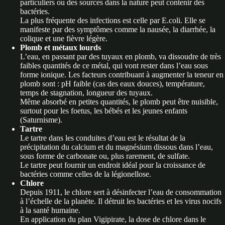
particuliers ou des sources dans la nature peut contenir des
bactéries.
La plus fréquente des infections est celle par E.coli. Elle se
manifeste par des symptômes comme la nausée, la diarrhée, la
colique et une fièvre légère.
Plomb et métaux lourds
L’eau, en passant par des tuyaux en plomb, va dissoudre de très
faibles quantités de ce métal, qui vont rester dans l’eau sous
forme ionique. Les facteurs contribuant à augmenter la teneur en
plomb sont : pH faible (cas des eaux douces), température,
temps de stagnation, longueur des tuyaux.
Même absorbé en petites quantités, le plomb peut être nuisible,
surtout pour les foetus, les bébés et les jeunes enfants
(Saturnisme).
Tartre
Le tartre dans les conduites d’eau est le résultat de la
précipitation du calcium et du magnésium dissous dans l’eau,
sous forme de carbonate ou, plus rarement, de sulfate.
Le tartre peut fournir un endroit idéal pour la croissance de
bactéries comme celles de la légionellose.
Chlore
Depuis 1911, le chlore sert à désinfecter l’eau de consommation
à l’échelle de la planète. Il détruit les bactéries et les virus nocifs
à la santé humaine.
En application du plan Vigipirate, la dose de chlore dans le