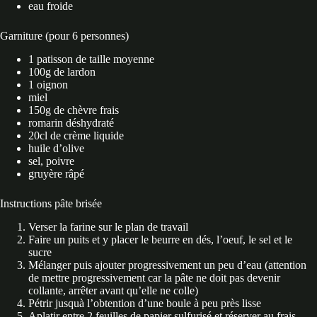
eau froide
Garniture (pour 6 personnes)
1 patisson de taille moyenne
100g de lardon
1 oignon
miel
150g de chèvre frais
romarin déshydraté
20cl de crème liquide
huile d’olive
sel, poivre
gruyère râpé
Instructions pâte brisée
Verser la farine sur le plan de travail
Faire un puits et y placer le beurre en dés, l’oeuf, le sel et le
sucre
Mélanger puis ajouter progressivement un peu d’eau (attention
de mettre progressivement car la pâte ne doit pas devenir
collante, arrêter avant qu’elle ne colle)
Pétrir jusquà l’obtention d’une boule à peu près lisse
Aplatir entre 2 feuilles de papier sulfurisé et réserver au frais